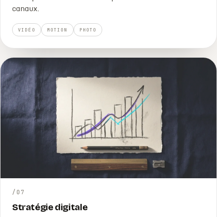
canaux.
VIDÉO
MOTION
PHOTO
/
07
Stratégie digitale