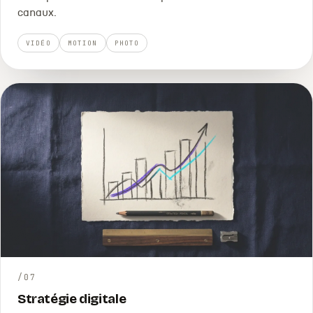
canaux.
VIDÉO
MOTION
PHOTO
/
07
Stratégie digitale